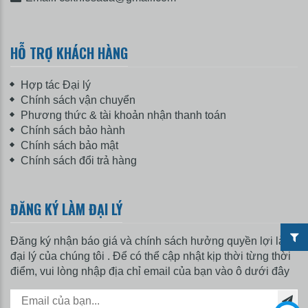
phục hồi chức năng, Ghế nha khoa và phụ kiện
nha khoa...
Bên cạnh đó, OSADA.VN còn có đội ngũ Kỹ thuật
HỖ TRỢ KHÁCH HÀNG
viên lắp đặt hướng dẫn và nhân viên giao hàng
toàn quốc nhanh chóng, chuyên nghiệp. Kết hợp
Hợp tác Đại lý
cùng nhiều hình thức thanh toán dễ dàng và linh
Chính sách vận chuyển
động. Tại Osada.vn bạn sẽ có được trải nghiệm
Phương thức & tài khoản nhận thanh toán
mua sắm trực tiếp từ nhà phân phối đại diện hãng,
Chính sách bảo hành
các sản phẩm đều chính hãng Tiện ích, An toàn,
Chính sách bảo mật
giá cả lại phải chăng.
Chính sách đổi trả hàng
Đặt mua xe lăn tay, xe lăn điện cao cấp ngay hôm
nay chất lượng với giá siêu hấp dẫn. Osada.vn
ĐĂNG KÝ LÀM ĐẠI LÝ
luôn cam kết hàng chất lượng chính hãng, cập
nhật hàng mới liên tục để đem lại sự an tâm cho
mọi khách hàng. Osada Thiết bị hỗ trợ cuộc sống.
Đăng ký nhận báo giá và chính sách hưởng quyền lợi làm
đại lý của chúng tôi . Để có thể cập nhật kịp thời từng thời
Hotline tư vấn bán hàng: 0989.77.32.32
điểm, vui lòng nhập địa chỉ email của bạn vào ô dưới đây