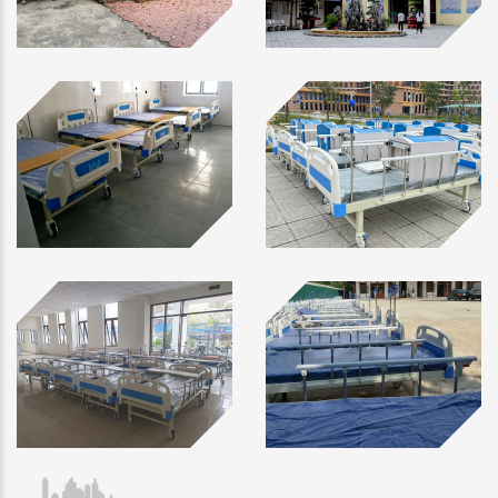
Sản phẩm: Xe lăn Osada XL-39, xe lăn điện
Osada XL-E55,...
Đặc điểm: là một phương tiện giúp người già,
người bệnh khó đi lại di chuyển dễ dàng. Phù hợp
với người còn sức khỏe có thể sử dụng tay để tự
lái xe lăn trong không gian vừa như gia đình, khu
phố. Đây cũng thường được biết đến như một loại
xe lăn dành cho người khuyết tật rất tốt bởi tính
tiện dụng của nó.
Thương hiệu: Osada Nhật Bản
Xe lăn có bô dành cho người già, người khuyết tật
Sản phẩm: xe lăn có bô vệ sinh Osada XL-7, xe
lăn có bô Osada XL-8
Đặc điểm: Xe lăn có bô cho người già là loại xe
lăn tay y tế được trang bị thêm bô vệ sinh ngay
dưới ghế ngồi giúp người già và người bệnh có
thể đi vệ sinh ngay tại xe. Đây là điểm tạo nên sự
khác biệt của xe lăn có bô vệ sinh với xe lăn tay
thường. Loại xe lăn có bô vệ sinh này thường
được dùng cho người già ốm yếu, người bệnh