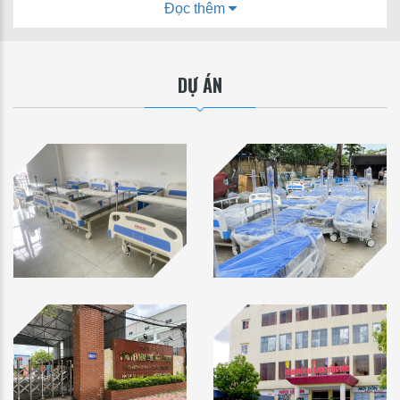
Đọc thêm
thể vận động được nhiều, hoặc người bị liệt chân,
bạn nên chọn mua các loại xe lăn điện thông
minh. Còn với mẫu xe lăn dạng dùng tay để điều
khiển, sẽ thích hợp cho người già khó vận động,
DỰ ÁN
bệnh nhân đang trong quá trình hồi phục sức
khỏe.
Khung xe lăn: Bạn nên chọn khung xe lăn bằng
hợp kim nhôm bởi đây là loại khung chất lượng
nhất, nhẹ, bền mà giá thành lại phù hợp với đại đa
số các gia đình. Bên cạnh đó, bạn có thể chọn
những chất liệu bằng chất liệu sợi carbon hoặc
titan, vật liệu này có gần như tất cả các ưu điểm
cần thiết của một bộ khung cao cấp như sự ổn
định cứng cáp, bền lâu
Kích thước: Trước khi chọn mua một chiếc xe lăn
bạn nên kiểm tra kỹ các thông số kích thước của
người bệnh cũng như của xe lăn. Sao cho người
dùng có một cảm giác thoải mái nhất mà không
gây khó chịu hay đau nhức khi ngồi xe.
Xe lăn dành cho người già