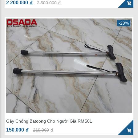
2.200.000
đ
2.500.000
đ
-29%
Gậy Chống Batoong Cho Người Già RMS01
150.000
đ
210.000
đ