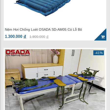
Nệm Hơi Chống Loét OSADA SD-AM05 Có Lỗ Bô
1.300.000
đ
1.900.000
đ
-41%