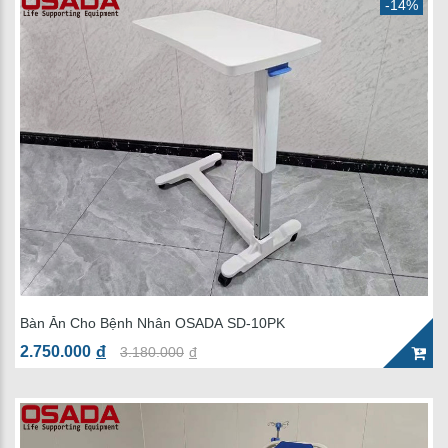
-14%
Bàn Ăn Cho Bệnh Nhân OSADA SD-10PK
2.750.000
đ
3.180.000
đ