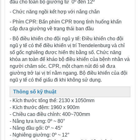
đầu cho toàn bộ giường từ 0º đến 12º
- Chức năng ngồi kết hợp với nâng chân
- Phím CPR: Bấn phím CPR trong tình huống khẩn
cấp đưa giường về trạng thái ban đầu
- Bộ điều khiển cho đội ngũ y tế: Điều khiển cho đội
ngũ y tế có thể điều khiển vị trí Trendelenburg và chỉ
số gốc nghiêng được hiển thị bằng số. Chức năng
khóa an toàn để kháo bộ điều khiển của bệnh nhân và
người chăm sóc. CPR, một chạm nút đó sẽ đưa
giường trở lại vị trí nằm ngang. Bộ điều khiển của đội
ngũ y tế có thể giấu đi khi không sử dụng.
Thông số kỹ thuật
- Kích thước tổng thể: 2130 x 1050mm
- Kích thước đệm: 1960 x 900m
- Chiều cao điều chỉnh: 400~700mm
- Nâng tựa lưng: 0º ~ 80°
- Nâng đầu gối: 0º ~ 45°
- Nghiêng giường: 0º ~ 12°