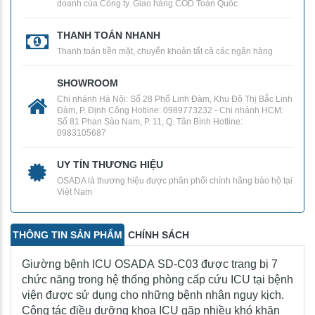
doanh của Công ty. Giao hàng COD Toàn Quốc
THANH TOÁN NHANH
Thanh toán tiền mặt, chuyển khoản tất cả các ngân hàng
SHOWROOM
Chi nhánh Hà Nội: Số 28 Phố Linh Đàm, Khu Đô Thị Bắc Linh
Đàm, P. Định Công Hotline: 0989773232 - Chi nhánh HCM:
Số 81 Phan Sào Nam, P. 11, Q. Tân Bình Hotline:
0983105687
UY TÍN THƯƠNG HIỆU
OSADA là thương hiệu được phân phối chính hãng bảo hộ tại
Việt Nam
THÔNG TIN SẢN PHẨM
CHÍNH SÁCH
Giường bệnh ICU OSADA SD-C03 được trang bị 7
chức năng trong hệ thống phòng cấp cứu ICU tại bệnh
viện được sử dụng cho những bệnh nhân nguy kịch.
Công tác điều dưỡng khoa ICU gặp nhiều khó khăn