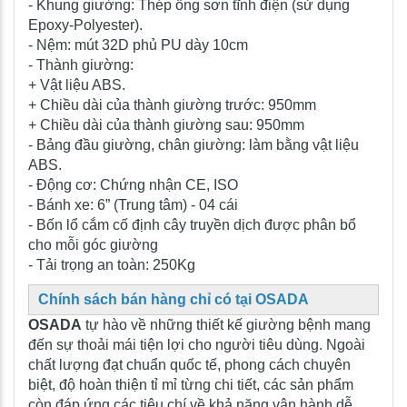
- Khung giường: Thép ống sơn tĩnh điện (sử dụng
Epoxy-Polyester).
- Nệm: mút 32D phủ PU dày 10cm
- Thành giường:
+ Vật liệu ABS.
+ Chiều dài của thành giường trước: 950mm
+ Chiều dài của thành giường sau: 950mm
- Bảng đầu giường, chân giường: làm bằng vật liệu
ABS.
- Động cơ: Chứng nhận CE, ISO
- Bánh xe: 6” (Trung tâm) - 04 cái
- Bốn lổ cắm cố định cây truyền dịch được phân bổ
cho mỗi góc giường
- Tải trọng an toàn: 250Kg
Chính sách bán hàng chỉ có tại OSADA
OSADA
tự hào về những thiết kế giường bệnh mang
đến sự thoải mái tiện lợi cho người tiêu dùng. Ngoài
chất lượng đạt chuẩn quốc tế, phong cách chuyên
biệt, độ hoàn thiện tỉ mỉ từng chi tiết, các sản phẩm
còn đáp ứng các tiêu chí về khả năng vận hành dễ