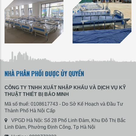
NHÀ PHÂN PHỐI ĐƯỢC ỦY QUYỀN
CÔNG TY TNHH XUẤT NHẬP KHẨU VÀ DỊCH VỤ KỸ
THUẬT THIẾT BỊ BẢO MINH
Mã số thuế: 0108617743 - Do Sở Kế Hoạch và Đầu Tư
Thành Phố Hà Nội Cấp
VPGD Hà Nội: Số 28 Phố Linh Đàm, Khu Đô Thị Bắc
Linh Đàm, Phường Định Công, Tp Hà Nội